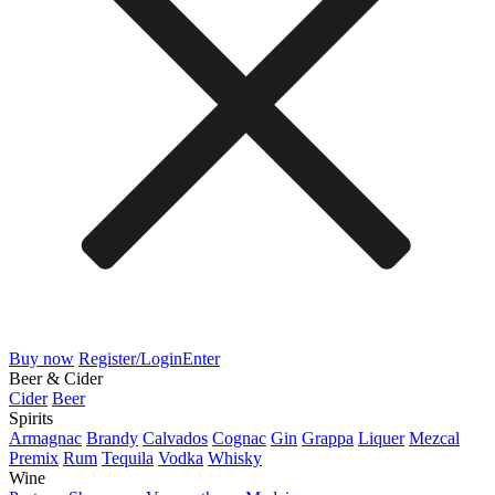
Buy now
Register/Login
Enter
Beer & Cider
Cider
Beer
Spirits
Armagnac
Brandy
Calvados
Cognac
Gin
Grappa
Liquer
Mezcal
Premix
Rum
Tequila
Vodka
Whisky
Wine