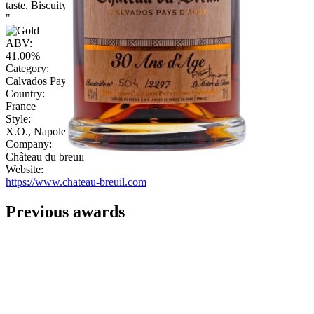
taste. Biscuity notes come through on a long finish.
"
ABV:
41.00%
Category:
Calvados Pays d'Auge
Country:
France
Style:
X.O., Napoleon, Hors d'Âge, Extra
Company:
Château du breuil
Website:
https://www.chateau-breuil.com
Previous awards