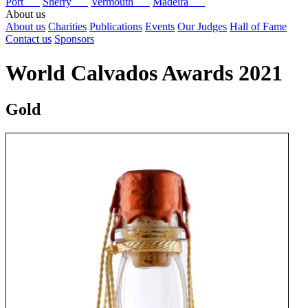
Port
Sherry
Vermouth
Madeira
About us
About us
Charities
Publications
Events
Our Judges
Hall of Fame
Contact us
Sponsors
World Calvados Awards 2021
Gold