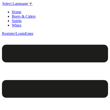
Select Language
▼
Home
Beers & Ciders
Spirits
Wines
Register/Login
Enter