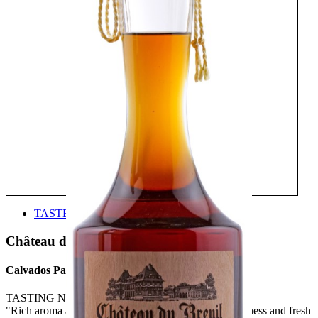
TASTE
Château du breuil
Calvados Pays d'Auge 30 ans d'âge
TASTING NOTE:
"Rich aroma and palate that retains a crisp fruity sharpness and fresh